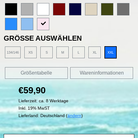
GRÖSSE AUSWÄHLEN
134/146
XS
S
M
L
XL
XXL
Größentabelle
Wareninformationen
€59,90
Lieferzeit: ca. 8 Werktage
Inkl. 19% MwST
Lieferland: Deutschland (
ändern
)