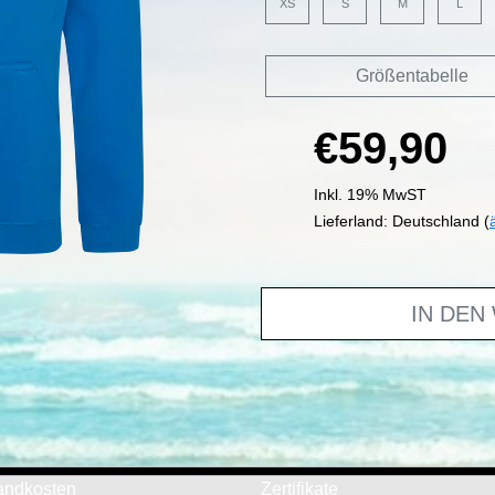
XS
S
M
L
Größentabelle
€59,90
Inkl. 19% MwST
Lieferland: Deutschland (
IN DEN
andkosten
Zertifikate